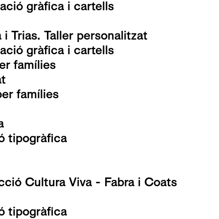
ció gràfica i cartells
i Trias. Taller personalitzat
ció gràfica i cartells
er famílies
at
per famílies
a
ió tipogràfica
cció Cultura Viva - Fabra i Coats
ió tipogràfica