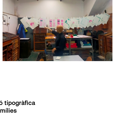
ió tipogràfica
amílies