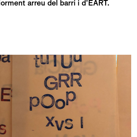
orment arreu del barri i d’
EART
.