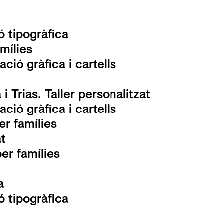
ió tipogràfica
amílies
ció gràfica i cartells
i Trias. Taller personalitzat
ció gràfica i cartells
er famílies
at
per famílies
a
ió tipogràfica