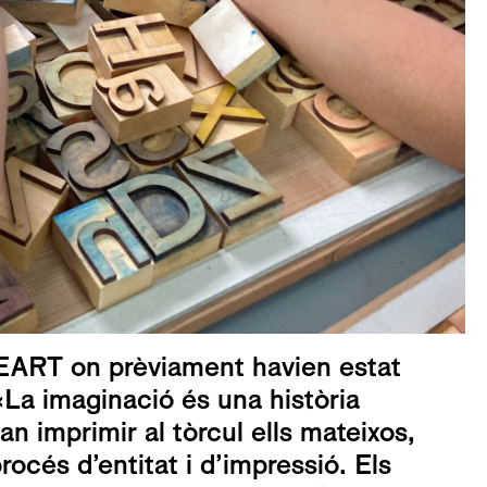
EART
on prèviament havien estat
 «La imaginació és una història
n imprimir al tòrcul ells mateixos,
océs d’entitat i d’impressió. Els