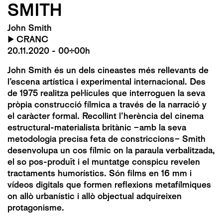
SMITH
John Smith
▶
CRANC
20.11.2020 - 00:00h
John Smith és un dels cineastes més rellevants de
l’escena artística i experimental internacional. Des
de 1975 realitza pel·lícules que interroguen la seva
pròpia construcció fílmica a través de la narració y
el caràcter formal. Recollint l’herència del cinema
estructural-materialista britànic –amb la seva
metodologia precisa feta de constriccions– Smith
desenvolupa un cos fílmic on la paraula verbalitzada,
el so pos-produït i el muntatge conspicu revelen
tractaments humorístics. Són films en 16 mm i
vídeos digitals que formen reflexions metafílmiques
on allò urbanístic i allò objectual adquireixen
protagonisme.