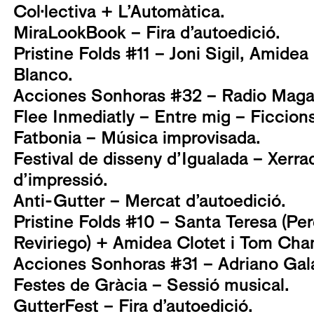
Col·lectiva + L’Automàtica.
MiraLookBook – Fira d’autoedició.
Pristine Folds #11 – Joni Sigil, Amidea
Blanco.
Acciones Sonhoras #32 – Radio Magal
Flee Inmediatly – Entre mig – Ficcio
Fatbonia – Música improvisada.
Festival de disseny d’Igualada – Xerrad
d’impressió.
Anti-Gutter – Mercat d’autoedició.
Pristine Folds #10 – Santa Teresa (Pere
Reviriego) + Amidea Clotet i Tom Cha
Acciones Sonhoras #31 – Adriano Gal
Festes de Gràcia – Sessió musical.
GutterFest – Fira d’autoedició.