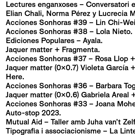
Lectures enganxoses – Conversatori en
Elian Chali, Norma Pérez y Lucrecia
Acciones Sonhoras #39 – Lin Chi-Wei
Acciones Sonhoras #38 – Lola Nieto.
Ediciones Populares – Ayala.
Jaquer matter + Fragmenta.
Acciones Sonhoras #37 – Rosa Llop + G
Jaquer matter (0x0.7) Violeta García 
Here.
Acciones Sonhoras #36 – Barbara Tog
Jaquer matter (0x0.6) Gabriela Areal +
Acciones Sonhoras #33 – Joana Mohe
Auto-stop 2023.
Mutual Aid – Taller amb Juha van’t Zel
Tipografia i associacionisme – La Lin