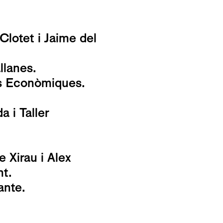
 Clotet i Jaime del
lanes.
ns Econòmiques.
a i Taller
 Xirau i Alex
nt.
ante.