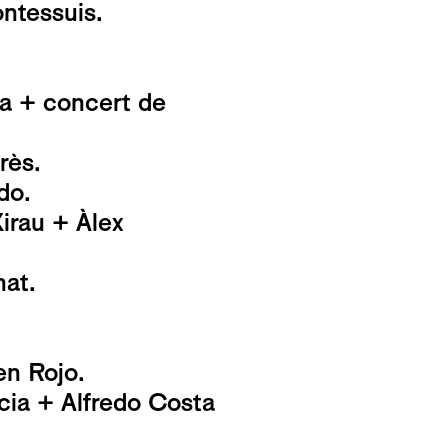
ntessuis.
da + concert de
rès.
do.
rau + Àlex
at.
en Rojo.
ia + Alfredo Costa