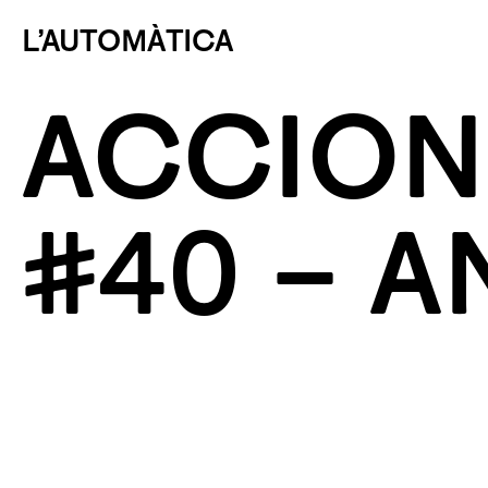
L’AUTOMÀTICA
ACCION
#40 – A