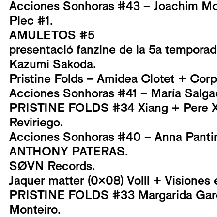
Acciones Sonhoras #43 – Joachim Mo
Plec #1.
AMULETOS #5
presentació fanzine de la 5a tempora
Kazumi Sakoda.
Pristine Folds – Amidea Clotet + Corp
Acciones Sonhoras #41 – María Salga
PRISTINE FOLDS #34 Xiang + Pere Xi
Reviriego.
Acciones Sonhoras #40 – Anna Pantin
ANTHONY PATERAS.
SØVN Records.
Jaquer matter (0x08) Volll + Visiones 
PRISTINE FOLDS #33 Margarida Garc
Monteiro.