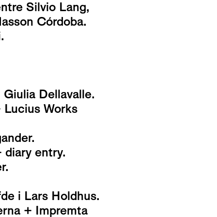
tre Silvio Lang,
 Masson Córdoba.
.
iulia Dellavalle.
+ Lucius Works
ander.
 diary entry.
r.
fde i Lars Holdhus.
terna + Impremta