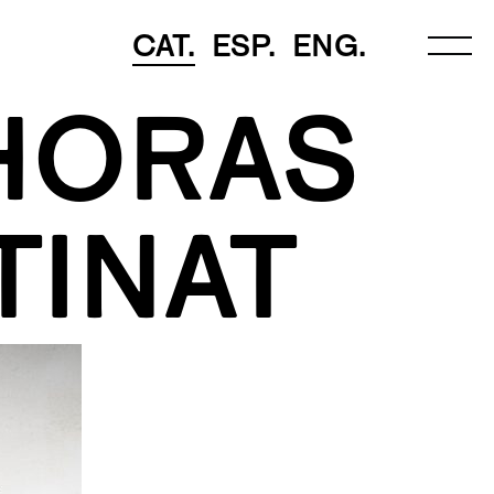
CAT.
ESP.
ENG.
HORAS
TINAT