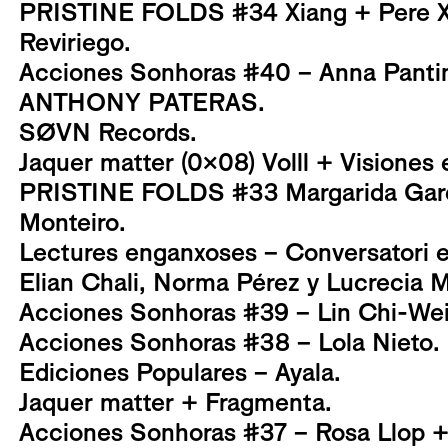
PRISTINE FOLDS #34 Xiang + Pere Xi
Reviriego.
Acciones Sonhoras #40 – Anna Pantin
ANTHONY PATERAS.
SØVN Records.
Jaquer matter (0x08) Volll + Visiones 
PRISTINE FOLDS #33 Margarida Garc
Monteiro.
Lectures enganxoses – Conversatori en
Elian Chali, Norma Pérez y Lucrecia
Acciones Sonhoras #39 – Lin Chi-Wei
Acciones Sonhoras #38 – Lola Nieto.
Ediciones Populares – Ayala.
Jaquer matter + Fragmenta.
Acciones Sonhoras #37 – Rosa Llop + G