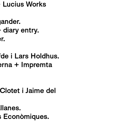
+ Lucius Works
ander.
 diary entry.
r.
fde i Lars Holdhus.
terna + Impremta
 Clotet i Jaime del
lanes.
ns Econòmiques.