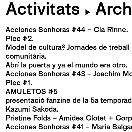
Activitats
Arch
▶
Acciones Sonhoras #44 – Cia Rinne.
Plec #2.
Model de cultura? Jornades de treball 
comunitària.
Abrí la puerta y ya el mundo era otro.
Acciones Sonhoras #43 – Joachim Mo
Plec #1.
AMULETOS #5
presentació fanzine de la 5a tempora
Kazumi Sakoda.
Pristine Folds – Amidea Clotet + Corp
Acciones Sonhoras #41 – María Salga