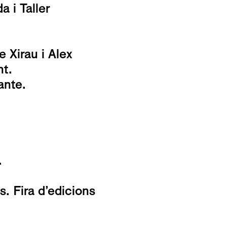
a i Taller
 Xirau i Alex
nt.
ante.
.
s. Fira d’edicions