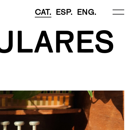
CAT.
ESP.
ENG.
ULARES