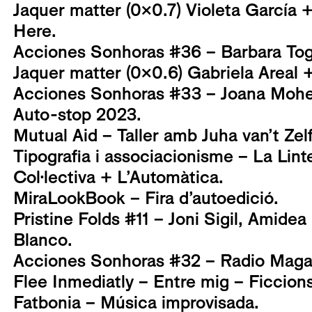
Jaquer matter (0x0.7) Violeta García 
Here.
Acciones Sonhoras #36 – Barbara Tog
Jaquer matter (0x0.6) Gabriela Areal +
Acciones Sonhoras #33 – Joana Mohe
Auto-stop 2023.
Mutual Aid – Taller amb Juha van’t Zel
Tipografia i associacionisme – La Lin
Col·lectiva + L’Automàtica.
MiraLookBook – Fira d’autoedició.
Pristine Folds #11 – Joni Sigil, Amidea
Blanco.
Acciones Sonhoras #32 – Radio Magal
Flee Inmediatly – Entre mig – Ficcio
Fatbonia – Música improvisada.