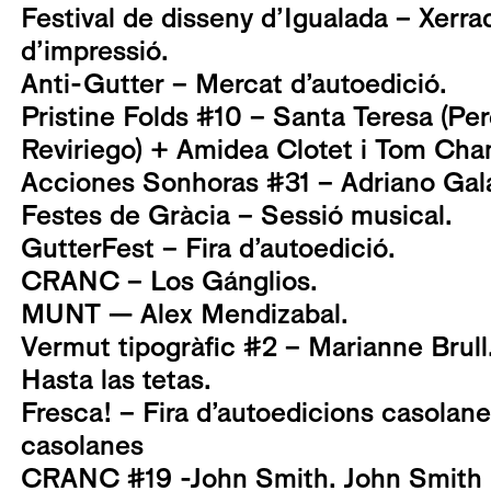
Festival de disseny d’Igualada – Xerrad
d’impressió.
Anti-Gutter – Mercat d’autoedició.
Pristine Folds #10 – Santa Teresa (Pere
Reviriego) + Amidea Clotet i Tom Cha
Acciones Sonhoras #31 – Adriano Gal
Festes de Gràcia – Sessió musical.
GutterFest – Fira d’autoedició.
CRANC – Los Gánglios.
MUNT — Alex Mendizabal.
Vermut tipogràfic #2 – Marianne Brull
Hasta las tetas.
Fresca! – Fira d’autoedicions casolane
casolanes
CRANC #19 -John Smith. John Smith