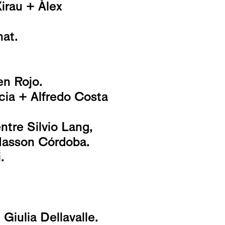
rau + Àlex
at.
en Rojo.
ia + Alfredo Costa
tre Silvio Lang,
 Masson Córdoba.
.
iulia Dellavalle.