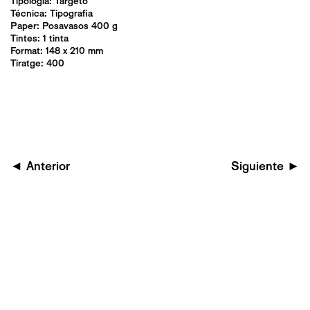
Tipologia:
Targetó
Técnica:
Tipografia
Paper: Posavasos 400 g
Tintes: 1 tinta
Format: 148 x 210 mm
Tiratge: 400
◄
Anterior
Siguiente
►