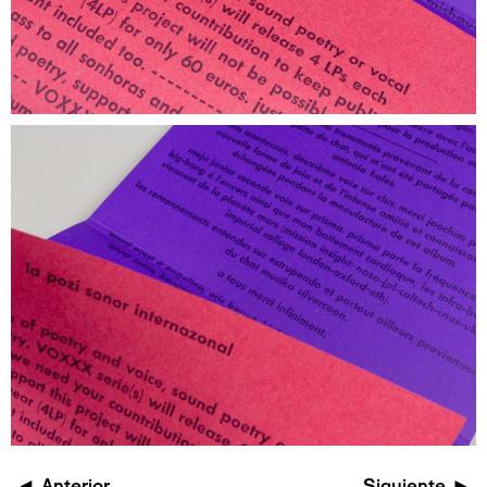
◄
Anterior
Siguiente
►