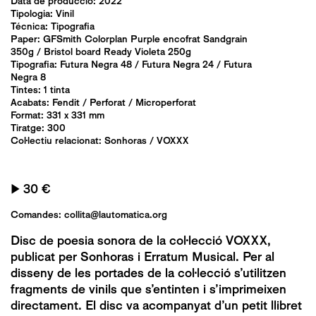
Data de producció: 2022
Tipologia:
Vinil
Técnica:
Tipografia
Paper: GFSmith Colorplan Purple encofrat Sandgrain
350g / Bristol board Ready Violeta 250g
Tipografia: Futura Negra 48 / Futura Negra 24 / Futura
Negra 8
Tintes: 1 tinta
Acabats:
Fendit
/
Perforat
/
Microperforat
Format: 331 x 331 mm
Tiratge: 300
Col·lectiu relacionat:
Sonhoras
/
VOXXX
▶
30 €
Comandes:
collita@lautomatica.org
Disc de poesia sonora de la col·lecció VOXXX,
publicat per Sonhoras i Erratum Musical. Per al
disseny de les portades de la col·lecció s’utilitzen
fragments de vinils que s’entinten i s’imprimeixen
directament. El disc va acompanyat d’un petit llibret