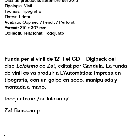
Data de producció: setembre del 2015
Tipologia:
Vinil
Técnica:
Tipografia
Tintes: 1 tinta
Acabats:
Cop sec
/
Fendit
/
Perforat
Format: 310 x 307 mm
Col·lectiu relacionat:
Todojunto
Funda per al vinil de 12″ i el CD – Digipack del
disc
Loloismo
de Za!, editat per Gandula. La funda
de vinil es va produir a L’Automàtica: impresa en
tipografía, con un golpe en seco, manipulada y
montada a mano.
todojunto.net/za-loloismo/
Za! Bandcamp