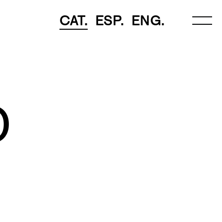
CAT.
ESP.
ENG.
О