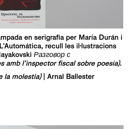
mpada en serigrafia per María Durán i
Automática, recull les il·lustracions
Mayakovski
Разговор с
mb l’inspector fiscal sobre poesia)
.
la molestia)
| Arnal Ballester