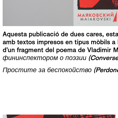
Aquesta publicació de dues cares, esta
amb textos impresos en tipus mòbils a L’
d’un fragment del poema de Vladimir 
фининспектором о поэзии (Converses a
Простите за беспокойство (Perdone 